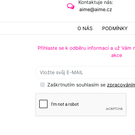
Kontaktuje nás:
aime@aime.cz
O NÁS
PODMÍNKY
Přihlaste se k odběru informací a už Vám 
akce
Přihlaste se k odběru novinek
Zaškrtnutím souhlasím se
zpracováním