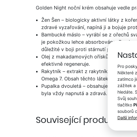
Golden Night noční krém obsahuje vedle pra
Žen Šen – biologicky aktivní látky z koř
zdravé vyzařování, napíná ji a bojuje p
Bambucké máslo – vyrábí se z ořechů sva
je pokožkou lehce absorbováno. Bambucké
důležité v boji proti stárnutí pokožky.
Nast
Olej z makadamových ořísků – silný anti
efektivně regeneruje.
Pro posky
Rakytník – extrakt z rakytníku je bohatý 
Některé z
Omega 7. Obsah těchto látek znamená, že j
zatímco j
zážitek a
Pupalka dvouletá – obsahuje velké množst
hledáte. 
byla vždy napnutá a zdravá.
Svůj souh
tlačítko
P
souborů 
Další inf
Související produkty