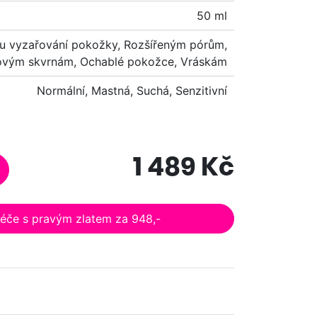
50 ml
u vyzařování pokožky, Rozšířeným pórům,
ovým skvrnám, Ochablé pokožce, Vráskám
Normální, Mastná, Suchá, Senzitivní
1 489 Kč
péče s pravým zlatem za 948,-