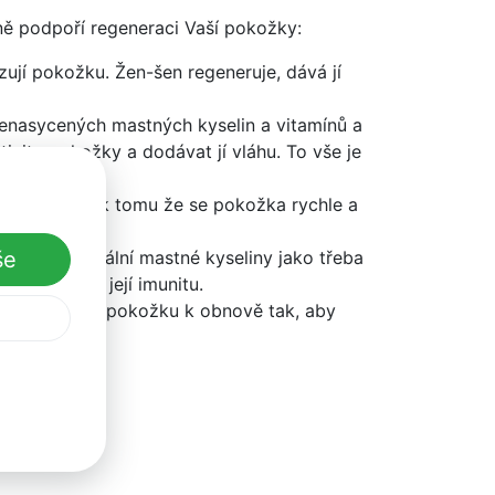
lně podpoří regeneraci Vaší pokožky:
ují pokožku. Žen-šen regeneruje, dává jí
enasycených mastných kyselin a vitamínů a
citu pokožky a dodávat jí vláhu. To vše je
á a přispívá k tomu že se pokožka rychle a
 a také esenciální mastné kyseliny jako třeba
še
í a zvyšuje její imunitu.
teré stimulují pokožku k obnově tak, aby