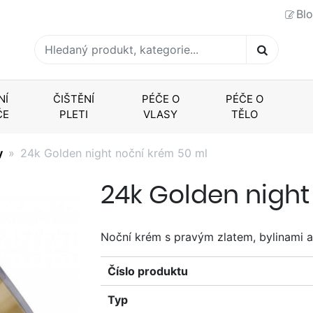
Bl
NÍ
ČIŠTĚNÍ
PÉČE O
PÉČE O
ČE
PLETI
VLASY
TĚLO
y
24k Golden night noční krém 50 ml
24k Golden night
Noční krém s pravým zlatem, bylinami a 
Číslo produktu
Typ