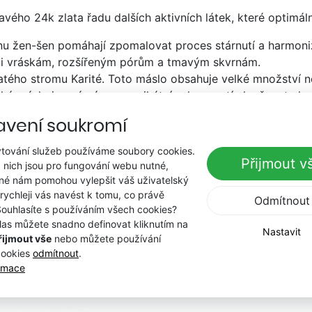
vého 24k zlata řadu dalších aktivních látek, které optimá
enu žen-šen pomáhají zpomalovat proces stárnutí a harmoniz
roti vráskám, rozšířeným pórům a tmavým skvrnám.
tého stromu Karité. Toto máslo obsahuje velké množství n
 máslo je známé svou unikátní schopností zlepšovat elasti
avení soukromí
oxidant který ochraňuje celulární membránu. Pokožku napín
tování služeb používáme soubory cookies.
na organické kyseliny, éterické oleje a vitamíny A, B, C a D
Přijmout v
 nich jsou pro fungování webu nutné,
e rakytník bohatý na antioxidanty, dělá pokožku elastičtějš
iné nám pomohou vylepšit váš uživatelský
 rychleji vás navést k tomu, co právě
ví kyseliny gama-linolenové a ostatních aktivních látek, k
Odmítnout
Souhlasíte s používáním všech cookies?
las můžete snadno definovat kliknutím na
Nastavit
řijmout vše
nebo můžete používání
cookies
odmítnout
.
ormace