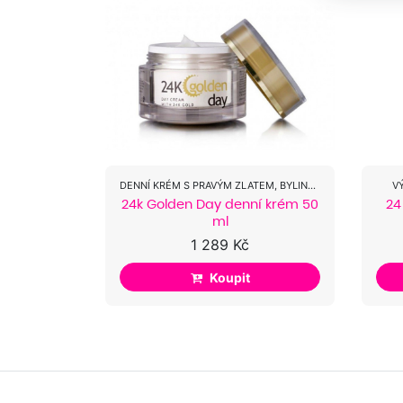
DENNÍ KRÉM S PRAVÝM ZLATEM, BYLINAMI A OLEJI
V
24k Golden Day denní krém 50
24
ml
1 289 Kč
Koupit