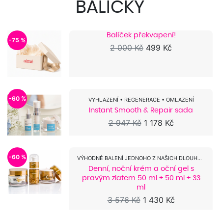
BALÍČKY
Balíček překvapení!
-75 %
2 000 Kč
499 Kč
-60 %
VYHLAZENÍ • REGENERACE • OMLAZENÍ
Instant Smooth & Repair sada
2 947 Kč
1 178 Kč
-60 %
VÝHODNÉ BALENÍ JEDNOHO Z NAŠICH DLOUHOLETÝCH...
Denní, noční krém a oční gel s
pravým zlatem 50 ml + 50 ml + 33
ml
3 576 Kč
1 430 Kč