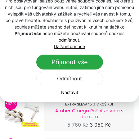
Pro poskytování služeb používáme soubory cookies. Některé z
8 934 Kč
4 221 Kč
nich jsou pro fungování webu nutné, zatímco jiné nám pomohou
vylepšit váš uživatelský zážitek a rychleji vás navést k tomu,
co právě hledáte. Souhlasíte s používáním všech cookies? Svůj
-41 %
EXTRA SLEVA 15 % V KOŠÍKU!
souhlas můžete snadno definovat kliknutím na tlačítko
Retinol Vit. A Night Roční zásoba s
Přijmout vše
nebo můžete používání souborů cookies
dárkem
odmítnout
.
5 952 Kč
3 501 Kč
Další informace
Přijmout vše
-41 %
EXTRA SLEVA 15 % V KOŠÍKU!
Retinol Vit. A Day Roční zásoba s
dárkem
Odmítnout
5 976 Kč
3 501 Kč
Nastavit
-47 %
EXTRA SLEVA 15 % V KOŠÍKU!
Amber Omega Roční zásoba s
dárkem
5 760 Kč
3 050 Kč