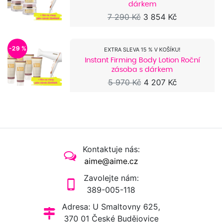
dárkem
7 290 Kč
3 854 Kč
-29 %
EXTRA SLEVA 15 % V KOŠÍKU!
Instant Firming Body Lotion Roční
zásoba s dárkem
5 970 Kč
4 207 Kč
Kontaktuje nás:
aime@aime.cz
Zavolejte nám:
389-005-118
Adresa: U Smaltovny 625,
370 01 České Budějovice