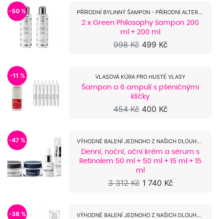
-50 %
PŘÍRODNÍ BYLINNÝ ŠAMPON - PŘÍRODNÍ ALTERNATIVA...
2 x Green Philosophy šampon 200
ml + 200 ml
998 Kč
499 Kč
-11 %
VLASOVÁ KÚRA PRO HUSTÉ VLASY
Šampon a 6 ampulí s pšeničnými
klíčky
454 Kč
400 Kč
-47 %
VÝHODNÉ BALENÍ JEDNOHO Z NAŠICH DLOUHOLETÝCH...
Denní, noční, oční krém a sérum s
Retinolem 50 ml + 50 ml + 15 ml + 15
ml
3 312 Kč
1 740 Kč
-38 %
VÝHODNÉ BALENÍ JEDNOHO Z NAŠICH DLOUHOLETÝCH...