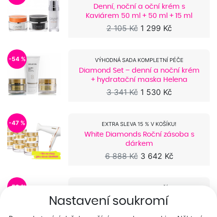
Denní, noční a oční krém s
Kaviárem 50 ml + 50 ml + 15 ml
2 105 Kč
1 299 Kč
-54 %
VÝHODNÁ SADA KOMPLETNÍ PÉČE
Diamond Set – denní a noční krém
+ hydratační maska Helena
3 341 Kč
1 530 Kč
-47 %
EXTRA SLEVA 15 % V KOŠÍKU!
White Diamonds Roční zásoba s
dárkem
6 888 Kč
3 642 Kč
-52 %
EXTRA SLEVA 15 % V KOŠÍKU!
Nastavení soukromí
24k Golden Night Roční zásoba s
dárkem