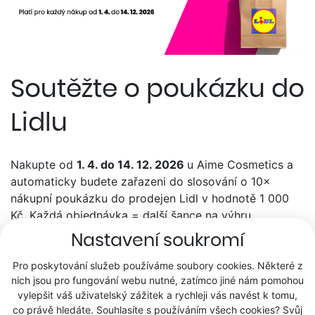
Soutěžte o poukázku do
Lidlu
Nakupte od
1. 4. do 14. 12. 2026
u Aime Cosmetics a
automaticky budete zařazeni do slosování o 10×
nákupní poukázku do prodejen Lidl v hodnotě 1 000
Kč. Každá objednávka = další šance na výhru.
Nastavení soukromí
Platí pro objednávky telefonicky, e-mailem, kupónem i
Pro poskytování služeb používáme soubory cookies. Některé z
online.
nich jsou pro fungování webu nutné, zatímco jiné nám pomohou
vylepšit váš uživatelský zážitek a rychleji vás navést k tomu,
co právě hledáte. Souhlasíte s používáním všech cookies? Svůj