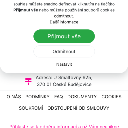
souhlas můžete snadno definovat kliknutím na tlačítko
Úplná pravidla soutěže
Přijmout vše
nebo můžete používání souborů cookies
odmítnout
.
Další informace
Přijmout vše
Kontaktuje nás:
aime@aime.cz
Odmítnout
Zavolejte nám:
Nastavit
389-005-118
Adresa: U Smaltovny 625,
370 01 České Budějovice
O NÁS
PODMÍNKY
FAQ
DOKUMENTY
COOKIES
SOUKROMÍ
ODSTOUPENÍ OD SMLOUVY
Přihlaste se k odběru informací a už Vám neunikne