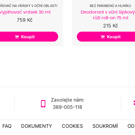
ŇOVAČ NA VRÁSKY V OČNÍ OBLASTI
BEZ PARABENŮ A HLINÍKU
Vyplňovač vrásek 30 ml
Deodorant s vůní šípkov
růží roll-on 75 ml
759 Kč
215 Kč
Koupit
Koupit
Zavolejte nám:
389-005-118
FAQ
DOKUMENTY
COOKIES
SOUKROMÍ
OD