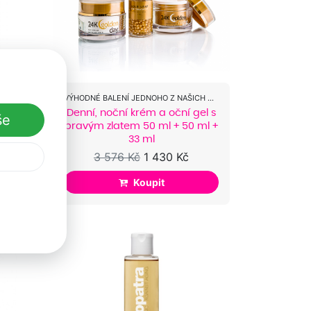
SK
VÝHODNÉ BALENÍ JEDNOHO Z NAŠICH DLOUHOLETÝCH...
ml
Denní, noční krém a oční gel s
še
pravým zlatem 50 ml + 50 ml +
33 ml
3 576 Kč
1 430 Kč
Koupit