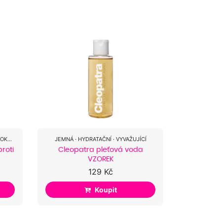
ŠAMPON PROTI LUPŮM A SVĚDIVÉ POKOŽCE HLAVY
JEMNÁ · HYDRATAČNÍ · VYVAŽUJÍCÍ
roti
Cleopatra pleťová voda
VZOREK
129 Kč
Koupit