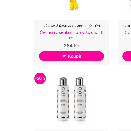
VÝBORNÁ ŘASENKA - PRODLUŽUJÍCÍ
Černá řasenka - prodlužující 8
Ca
ml
284 Kč
Koupit
-50 %