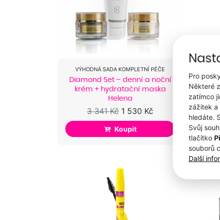
Nast
VÝHODNÁ SADA KOMPLETNÍ PÉČE
Pro posky
Diamond Set – denní a noční
Některé z
krém + hydratační maska
zatímco j
Helena
zážitek a
3 341 Kč
1 530 Kč
hledáte. 
Svůj souh
Koupit
tlačítko
P
souborů 
Další inf