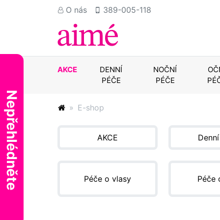
O nás
389-005-118
AKCE
DENNÍ
NOČNÍ
OČ
PÉČE
PÉČE
PÉ
Nepřehlédněte
E-shop
AKCE
Denní
Péče o vlasy
Péče 