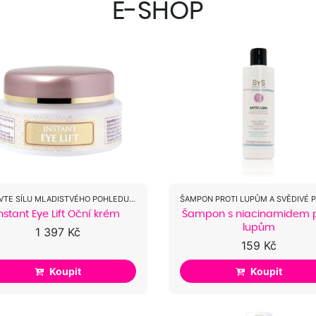
E-SHOP
OBJEVTE SÍLU MLADISTVÉHO POHLEDU S NAŠÍM...
nstant Eye Lift Oční krém
Šampon s niacinamidem p
lupům
1 397 Kč
159 Kč
Koupit
Koupit