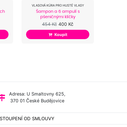
VLASOVÁ KÚRA PRO HUSTÉ VLASY
ých
Šampon a 6 ampulí s
pšeničnými klíčky
454 Kč
400 Kč
Koupit
Adresa: U Smaltovny 625,
370 01 České Budějovice
STOUPENÍ OD SMLOUVY