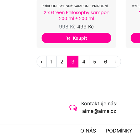
PŘÍRODNÍ BYLINNÝ ŠAMPON - PŘÍRODNÍ ALTERNATIVA...
VYPL
2 x Green Philosophy šampon
200 ml + 200 ml
998 Kč
499 Kč
Koupit
‹
1
2
3
4
5
6
›
Kontaktuje nás:
aime@aime.cz
O NÁS
PODMÍNKY