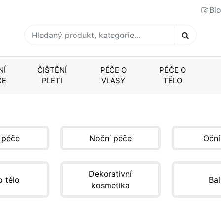
Bl
NÍ
ČIŠTĚNÍ
PÉČE O
PÉČE O
ČE
PLETI
VLASY
TĚLO
 péče
Noční péče
Oční
Dekorativní
o tělo
Bal
kosmetika