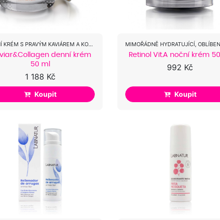
DENNÍ KRÉM S PRAVÝM KAVIÁREM A KOLAGENEM
viar&Collagen denní krém
Retinol Vit.A noční krém 5
50 ml
992 Kč
1 188 Kč
Koupit
Koupit