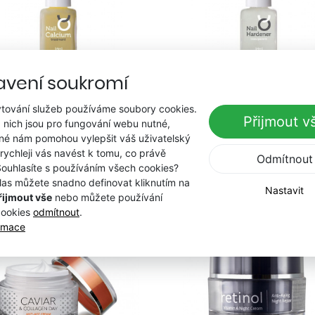
avení soukromí
VÝŽIVNÝ GELOVÝ LAK
ZPEVŇUJE NEHTY A DÁM JIM LE
tování služeb používáme soubory cookies.
Vápník pro nehty 14 ml
Zpevňovač na nehty 14 
Přijmout v
 nich jsou pro fungování webu nutné,
199 Kč
199 Kč
iné nám pomohou vylepšit váš uživatelský
 rychleji vás navést k tomu, co právě
Odmítnout
Souhlasíte s používáním všech cookies?
las můžete snadno definovat kliknutím na
Koupit
Koupit
Nastavit
řijmout vše
nebo můžete používání
cookies
odmítnout
.
ormace