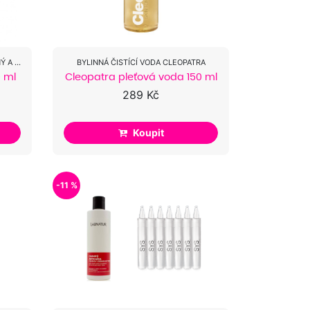
MIMOŘÁDNĚ HYDRATUJÍCÍ, OBLÍBENÝ A ÚČINNÝ!
BYLINNÁ ČISTÍCÍ VODA CLEOPATRA
0 ml
Cleopatra pleťová voda 150 ml
289 Kč
Koupit
-11 %