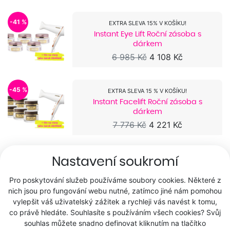
-41 %
EXTRA SLEVA 15% V KOŠÍKU!
Instant Eye Lift Roční zásoba s
dárkem
6 985 Kč
4 108 Kč
-45 %
EXTRA SLEVA 15 % V KOŠÍKU!
Instant Facelift Roční zásoba s
dárkem
7 776 Kč
4 221 Kč
Nastavení soukromí
PRO MASÁŽE NA BOLAVÉ SVALY A KLOUBY
Rozmarýnový extrakt 125 ml
Pro poskytování služeb používáme soubory cookies. Některé z
204 Kč
nich jsou pro fungování webu nutné, zatímco jiné nám pomohou
vylepšit váš uživatelský zážitek a rychleji vás navést k tomu,
co právě hledáte. Souhlasíte s používáním všech cookies? Svůj
-47 %
EXTRA SLEVA 15 % V KOŠÍKU!
souhlas můžete snadno definovat kliknutím na tlačítko