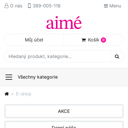
O nás
389-005-118
Menu
Můj účet
Košík
0
Všechny kategorie
E-shop
AKCE
Denní péče