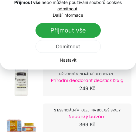
Instant Firming Roční zásoba s
Přijmout vše
nebo můžete používání souborů cookies
dárkem
odmítnout
.
7 290 Kč
3 854 Kč
Další informace
Přijmout vše
-29 %
EXTRA SLEVA 15 % V KOŠÍKU!
Instant Firming Body Lotion Roční
Odmítnout
zásoba s dárkem
5 970 Kč
4 207 Kč
Nastavit
PŘÍRODNÍ MINERÁLNÍ DEODORANT
Přírodní deodorant deostick 125 g
249 Kč
S ESENCIÁLNÍMI OLEJI NA BOLAVÉ SVALY
Nepálský balzám
369 Kč