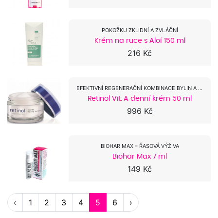
POKOŽKU ZKLIDNÍ A ZVLÁČNÍ
Krém na ruce s Aloí 150 ml
216 Kč
EFEKTIVNÍ REGENERAČNÍ KOMBINACE BYLIN A CENNÝCH...
Retinol Vit. A denní krém 50 ml
996 Kč
BIOHAR MAX – ŘASOVÁ VÝŽIVA
Biohar Max 7 ml
149 Kč
‹
1
2
3
4
5
6
›